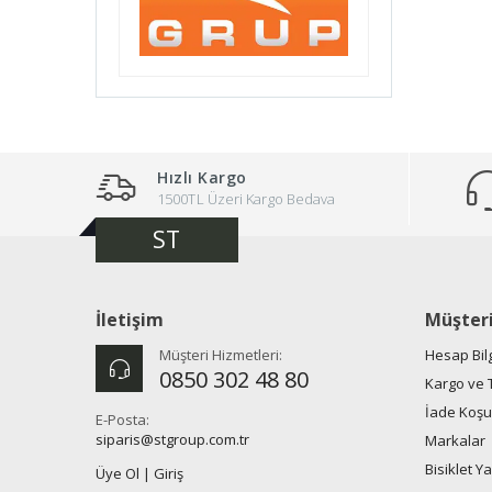
M&M
Micro
Park Tool
Pellini
Santini
Hızlı Kargo
1500TL Üzeri Kargo Bedava
Schweppes
ST
Söke
Stgrup
İletişim
Müşteri
Topeak
Müşteri Hizmetleri:
Hesap Bil
Wellgo
0850 302 48 80
Kargo ve 
Yayla
İade Koşul
E-Posta:
siparis@stgroup.com.tr
Markalar
Bisiklet Y
Üye Ol
|
Giriş