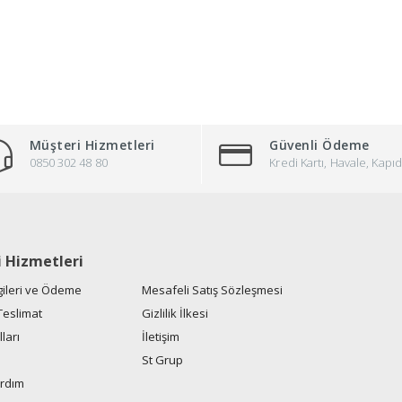
Müşteri Hizmetleri
Güvenli Ödeme
0850 302 48 80
Kredi Kartı, Havale, Ka
 Hizmetleri
gileri ve Ödeme
Mesafeli Satış Sözleşmesi
Teslimat
Gizlilik İlkesi
ları
İletişim
St Grup
ardım