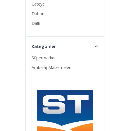
Cateye
Dahon
Dalli
Deda
Elite
Kategoriler
Familia
Süpermarket
Fizik
Ambalaj Malzemeleri
Giro
Goccia
Halikarnas
Kızılay Doğal Maden Suyu
Kls
Kristal
Lazer