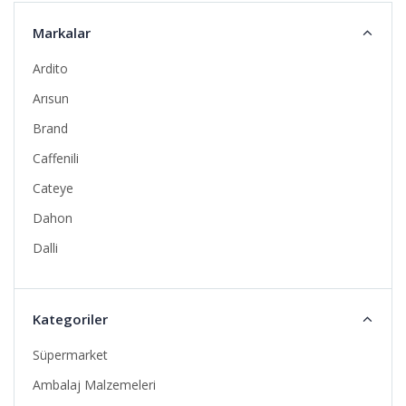
Markalar
Ardito
Arısun
Brand
Caffenili
Cateye
Dahon
Dalli
Deda
Elite
Kategoriler
Familia
Süpermarket
Fizik
Ambalaj Malzemeleri
Giro