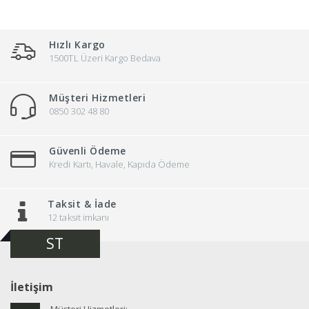
Stgrup
Topeak
Hızlı Kargo
Wellgo
1500TL Üzeri Kargo Bedava
Yayla
Müşteri Hizmetleri
0850 302 48 80
Güvenli Ödeme
Kredi Kartı, Havale, Kapıda Ödeme
Taksit & İade
12 taksit imkanı
ST
İletişim
Müşteri Hizmetleri: