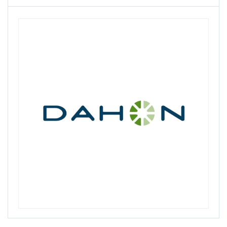
Goccia
Halikarnas
Kızılay Doğal Maden Suyu
Kls
Kristal
Lazer
M&M
Micro
Park Tool
Pellini
Santini
Schweppes
Söke