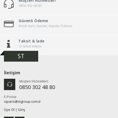
Müşteri Hizmetleri
0850 302 48 80
Güvenli Ödeme
Kredi Kartı, Havale, Kapıda Ödeme
Taksit & İade
12 taksit imkanı
ST
İletişim
Müşteri Hizmetleri:
0850 302 48 80
E-Posta:
siparis@stgroup.com.tr
Üye Ol
|
Giriş