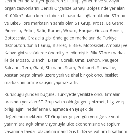
sektörlerinde faaliyet gösteren ST Grup; yönetim ve sevkiyat
organizasyonlarını Denizli Organize Sanayi Bölgesi’nde yer alan
41.000m2 alana kurulu fabrika binasında sağlamaktadır. STmax
ve BikeSTore markasının sahibi olan ST Grup, Kross, Le Grand,
Pinarello, Pellini, Safir, Romet, Woom, Haojue, Goccia-Benelli,
Bottecchia, Graziella gibi önde gelen markaların da Türkiye
distribütörüdür. ST Grup, Bisiklet, E-Bike, Motosiklet, Ambalaj ve
Kahve gibi sektörlerde önemli yer edinmiştir. BikeSTore markası
ile de Mosso, Bianchi, Bisan, Corelli, Ümit, Dahon, Peugeot,
Salcano, Tern, Giant, Shimano, Sram, Polisport, Schwalbe,
Asistan başta olmak üzere yerli ve ithal bir çok öncü bisiklet
markasının online satışını yapmaktadır.
Kurulduğu günden bugüne, Türkiye’de yenilikte öncü firmalar
arasında yer alan ST Grup sahip olduğu geniş hizmet, bilgi ve iş
birliği ağını, hedeflerine ulaşmada en iyi şekilde
değerlendirmektedir. ST Grup her geçen gün yeniliğe ve yeni
yatırımlara açık olma vizyonuyla ülke ekonomisine ve toplum
yaşamına faydalı olacağına inandığı iş birliği ve yatırım fırsatlarını