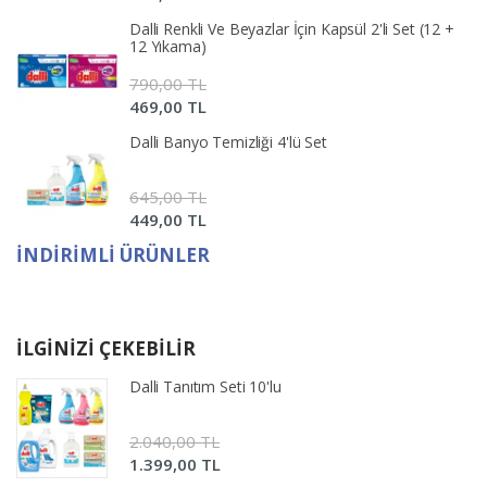
Dalli Renkli Ve Beyazlar İçin Kapsül 2'li Set (12 +
12 Yıkama)
790,00 TL
469,00 TL
Dalli Banyo Temizliği 4'lü Set
645,00 TL
449,00 TL
İNDIRIMLI ÜRÜNLER
İLGINIZI ÇEKEBILIR
Dalli Tanıtım Seti 10'lu
2.040,00 TL
1.399,00 TL