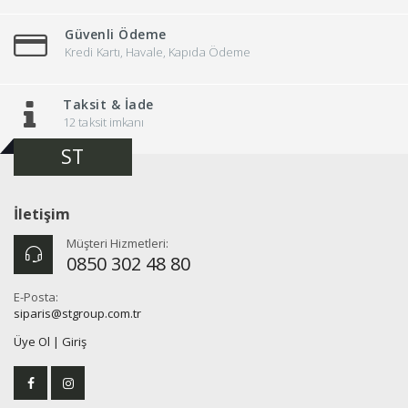
Güvenli Ödeme
Kredi Kartı, Havale, Kapıda Ödeme
Taksit & İade
12 taksit imkanı
ST
İletişim
Müşteri Hizmetleri:
0850 302 48 80
E-Posta:
siparis@stgroup.com.tr
Üye Ol
|
Giriş