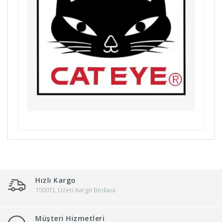
Kristal
Lazer
M&M
Micro
Park Tool
Pellini
Santini
Schweppes
Söke
Stgrup
Topeak
Hızlı Kargo
Wellgo
1500TL Üzeri Kargo Bedava
Yayla
Müşteri Hizmetleri