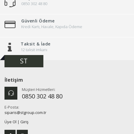
0850 302 48 80
Güvenli Ödeme
Kredi Kartı, Havale, Kapıda Ödeme
Taksit & İade
12 taksit imkanı
ST
İletişim
Müşteri Hizmetleri:
0850 302 48 80
E-Posta:
siparis@stgroup.com.tr
Üye Ol
|
Giriş