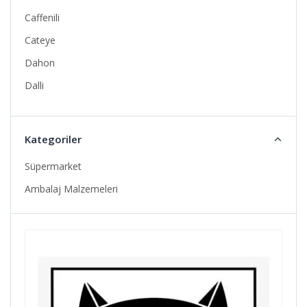
Caffenili
Cateye
Dahon
Dalli
Deda
Elite
Kategoriler
Familia
Süpermarket
Fizik
Ambalaj Malzemeleri
Giro
Goccia
Halikarnas
Kızılay Doğal Maden Suyu
Kls